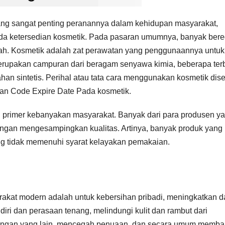
g sangat penting peranannya dalam kehidupan masyarakat,
ada ketersedian kosmetik. Pada pasaran umumnya, banyak bere
jah. Kosmetik adalah zat perawatan yang penggunaannya untuk
upakan campuran dari beragam senyawa kimia, beberapa ter
an sintetis. Perihal atau tata cara menggunakan kosmetik dis
an Code Expire Date Pada kosmetik.
n primer kebanyakan masyarakat. Banyak dari para produsen y
gan mengesampingkan kualitas. Artinya, banyak produk yang 
g tidak memenuhi syarat kelayakan pemakaian.
kat modern adalah untuk kebersihan pribadi, meningkatkan d
diri dan perasaan tenang, melindungi kulit dan rambut dari
ingkungan yang lain, mencegah penuaan, dan secara umum memba