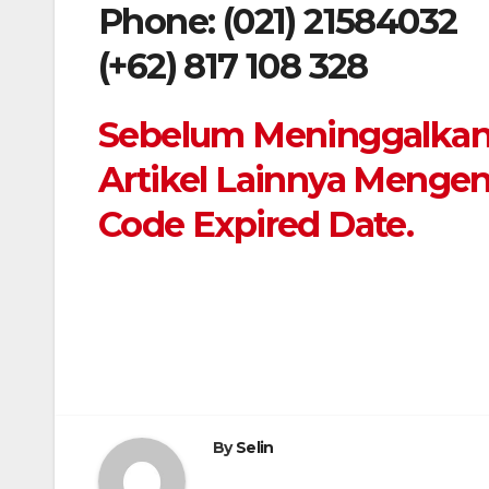
Phone: (021) 21584032
(+62) 817 108 328
Sebelum Meninggalkan A
Artikel Lainnya Menge
Code Expired Date.
Navigasi
pos
By
Selin