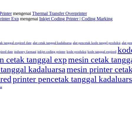
Printer
mengenai
Thermal Transfer Overprinter
rinter Exp
mengenai
Inkjet Coding Printer | Coding Marking
tak tanggal expired date
alat cetak tanggal kadaluarsa
alat pencetak kode tanggl produksi
alat pe
kod
pired date
industry farmasi
inkjet coding printer
kode produksi
kode tanggal expired
n cetak tanggal exp
mesin cetak tangg
tanggal kadaluarsa
mesin printer ceta
ired
printer pencetak tanggal kadaluar
sa