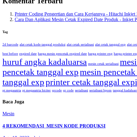
Komentar Terbaru
Printer Coding Pengertian dan Cara Kerjannya - Hitachi Inkjet 
Cara Dan Aplikasi Mesin Cetak Expired Date Produk - Inkjet P
Tag
2d barcode
alat cetak kode tanggal produksi
alat cetak serialisasi
alat cetak tanggal exp
alat ce
best before
expired date
harga mesin pencetak expired date
harga printer exp
harga printer ex
huruf angka kadaluarsa
mesi
mesin cetak serialisasi
pencetak tanggal exp
mesin pencetak 
tanggal exp
printer cetak tanggal exp
pt megasatria
pt megasatria hiciter
qrcode
qr code
serialisasi
serialisasi bpom
tanggal kadaluar
Baca Juga
Mesin
4 REKOMENDASI MESIN KODE PRODUKSI