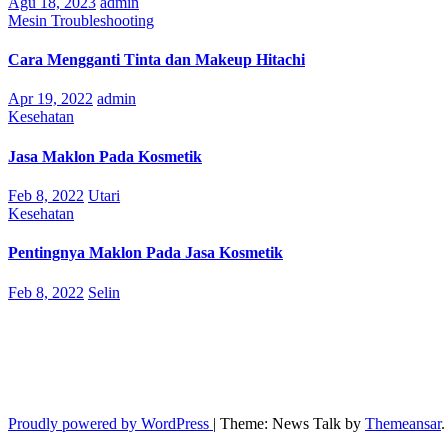
Agu 18, 2023
admin
Mesin
Troubleshooting
Cara Mengganti Tinta dan Makeup Hitachi
Apr 19, 2022
admin
Kesehatan
Jasa Maklon Pada Kosmetik
Feb 8, 2022
Utari
Kesehatan
Pentingnya Maklon Pada Jasa Kosmetik
Feb 8, 2022
Selin
PT. Megasatria Hiciter
Portal berita tentang mesin atau alat cetak expired date. Printer codin
Proudly powered by WordPress
|
Theme: News Talk by
Themeansar
.