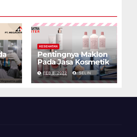
KESEHATAN
da
Pentingnya Maklon
Pada Jasa Kosmetik
FEB 8, 2022
SELIN