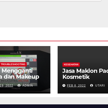
TROUBLESHOOTING
KESEHATAN
a Mengganti
Jasa Maklon Pa
ta dan Makeup
Kosmetik
chi
19, 2022
ADMIN
FEB 8, 2022
UTARI