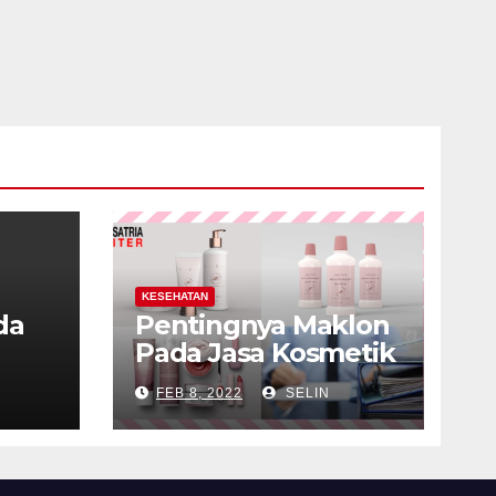
KESEHATAN
da
Pentingnya Maklon
Pada Jasa Kosmetik
FEB 8, 2022
SELIN