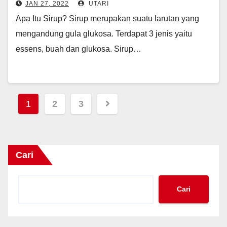
JAN 27, 2022
UTARI
Apa Itu Sirup? Sirup merupakan suatu larutan yang
mengandung gula glukosa. Terdapat 3 jenis yaitu
essens, buah dan glukosa. Sirup…
Paginasi
1
2
3
pos
Cari
Cari