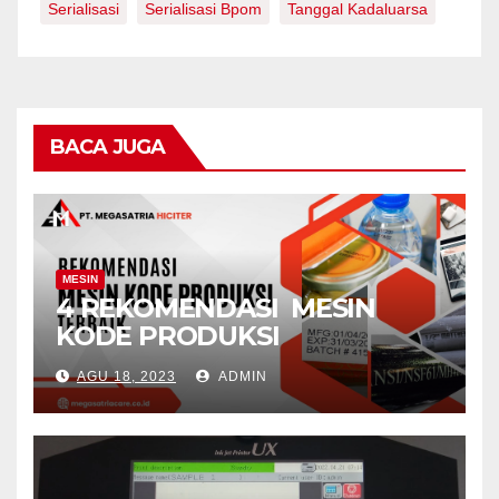
Serialisasi
Serialisasi Bpom
Tanggal Kadaluarsa
BACA JUGA
MESIN
4 REKOMENDASI MESIN
KODE PRODUKSI
AGU 18, 2023
ADMIN