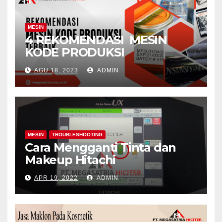
MESIN
4 REKOMENDASI MESIN
KODE PRODUKSI
AGU 18, 2023
ADMIN
MESIN
TROUBLESHOOTING
Cara Mengganti Tinta dan
Makeup Hitachi
APR 19, 2022
ADMIN